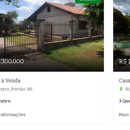
1.300.000
R$ 
 à Venda
Casa
ntro, Portão-RS
Ri
heiro
3 Qu
informações
Mais