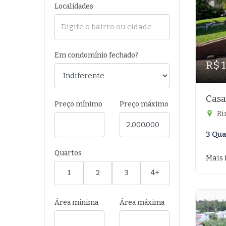
Localidades
Em condomínio fechado?
R$ 
Casa
Preço mínimo
Preço máximo
Ri
3 Qua
Quartos
Mais 
1
2
3
4+
Área mínima
Área máxima