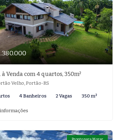
1.380.000
 à Venda com 4 quartos, 350m²
rtão Velho, Portão-RS
artos
4 Banheiros
2 Vagas
350 m²
 informações
Pronto para Morar