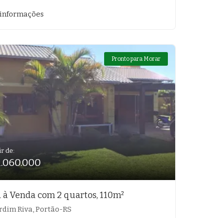
 informações
Pronto para Morar
ir de:
1.060.000
 à Venda com 2 quartos, 110m²
rdim Riva, Portão-RS