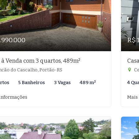
1.990.000
R$ 
 à Venda com 3 quartos, 489m²
Casa
ncão do Cascalho, Portão-RS
Ce
rtos
5 Banheiros
3 Vagas
489 m²
4 Qu
informações
Mais