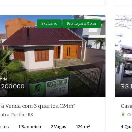
Exclusivo
Pronto para Morar
r de:
1.200.000
R$ 
 à Venda com 3 quartos, 124m²
Casa
ntro, Portão-RS
Ce
rtos
1 Banheiro
2 Vagas
124 m²
4 Qu