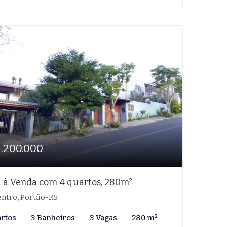
1.200.000
 à Venda com 4 quartos, 280m²
ntro, Portão-RS
artos
3 Banheiros
3 Vagas
280 m²