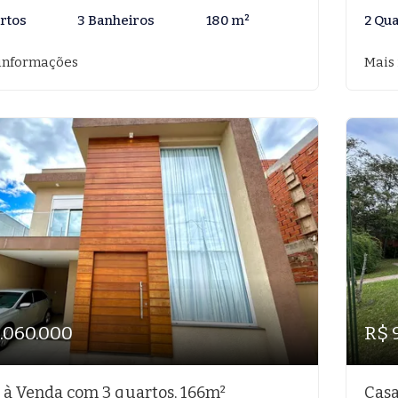
rtos
3 Banheiros
180 m²
2 Qu
informações
Mais
1.060.000
R$ 
 à Venda com 3 quartos, 166m²
Casa