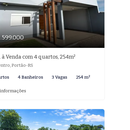
1.599.000
 à Venda com 4 quartos, 254m²
ntro, Portão-RS
artos
4 Banheiros
3 Vagas
254 m²
 informações