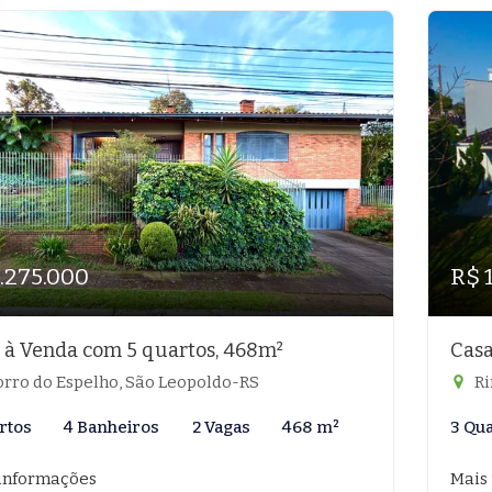
1.275.000
R$ 
 à Venda com 5 quartos, 468m²
Casa
rro do Espelho, São Leopoldo-RS
Ri
rtos
4 Banheiros
2 Vagas
468 m²
3 Qu
informações
Mais