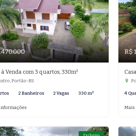
1.470.000
R$ 
 à Venda com 3 quartos, 330m²
Casa
ntro, Portão-RS
Po
rtos
2 Banheiros
2 Vagas
330 m²
4 Qu
informações
Mais
Exclusivo