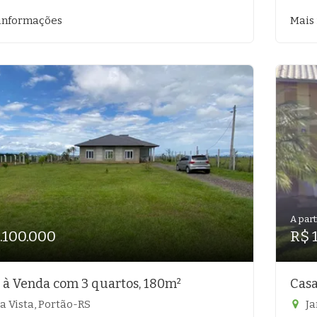
informações
Mais
A part
.100.000
R$ 
 à Venda com 3 quartos, 180m²
Casa
a Vista, Portão-RS
Ja