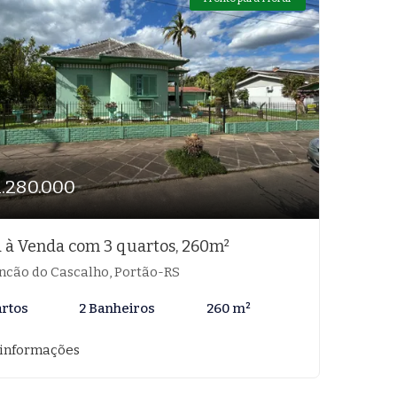
1.280.000
 à Venda com 3 quartos, 260m²
ncão do Cascalho, Portão-RS
artos
2 Banheiros
260 m²
 informações