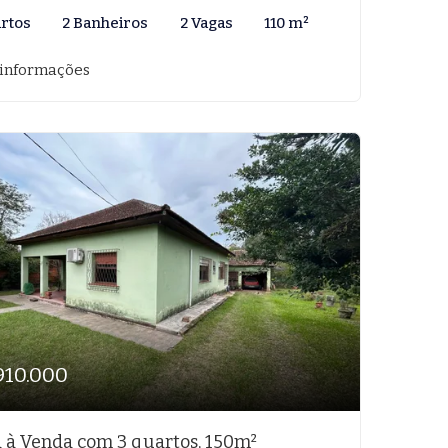
artos
2 Banheiros
2 Vagas
110 m²
 informações
910.000
 à Venda com 3 quartos, 150m²