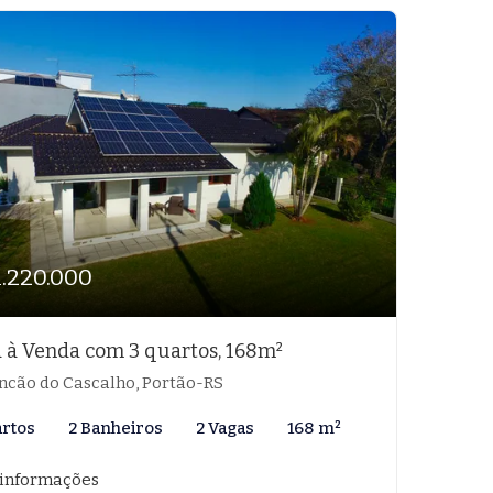
1.220.000
 à Venda com 3 quartos, 168m²
ncão do Cascalho, Portão-RS
artos
2 Banheiros
2 Vagas
168 m²
 informações