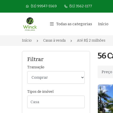
(51) 99547-5569
(51) 3562-1177
Página inicial
Todas as categorias
Início
Início
Casas à venda
Até R$ 2 milhões
56 C
Filtrar
Transação
Ordenar
Tipos de imóvel