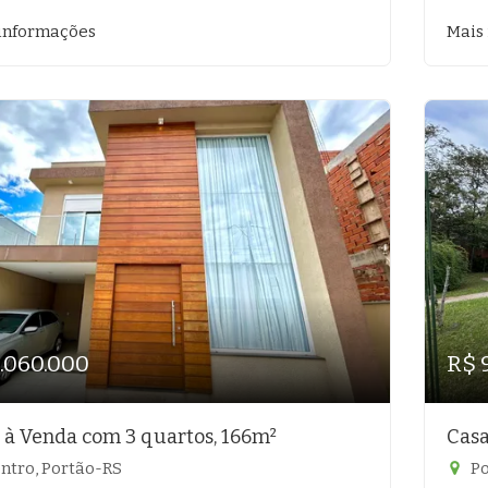
informações
Mais
1.060.000
R$ 
 à Venda com 3 quartos, 166m²
Casa
ntro, Portão-RS
Po