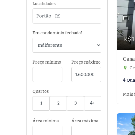
Localidades
Em condomínio fechado?
R$ 1
Casa
Preço mínimo
Preço máximo
Ce
4 Qua
Quartos
Mais 
1
2
3
4+
Área mínima
Área máxima