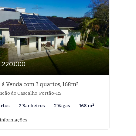
1.220.000
 à Venda com 3 quartos, 168m²
ncão do Cascalho, Portão-RS
artos
2 Banheiros
2 Vagas
168 m²
 informações