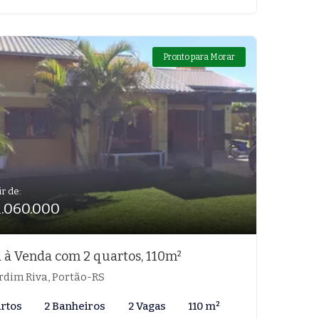
Pronto para Morar
ir de:
1.060.000
 à Venda com 2 quartos, 110m²
rdim Riva, Portão-RS
artos
2 Banheiros
2 Vagas
110 m²