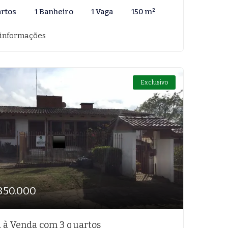
artos
1 Banheiro
1 Vaga
150 m²
 informações
Exclusivo
850.000
 à Venda com 3 quartos