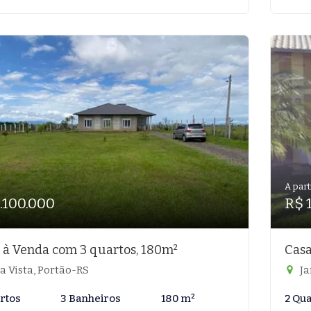
A part
.100.000
R$ 
 à Venda com 3 quartos, 180m²
Casa
a Vista, Portão-RS
Ja
rtos
3 Banheiros
180 m²
2 Qu