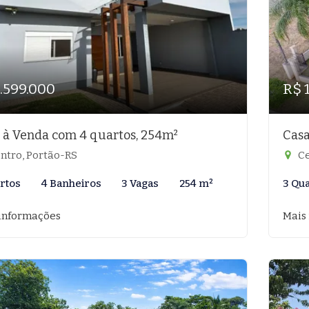
.599.000
R$ 
 à Venda com 4 quartos, 254m²
Casa
ntro, Portão-RS
Ce
rtos
4 Banheiros
3 Vagas
254 m²
3 Qu
informações
Mais