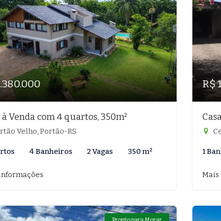
1.380.000
R$ 
 à Venda com 4 quartos, 350m²
Casa
rtão Velho, Portão-RS
Ce
rtos
4 Banheiros
2 Vagas
350 m²
1 Ban
informações
Mais
Pronto para Morar