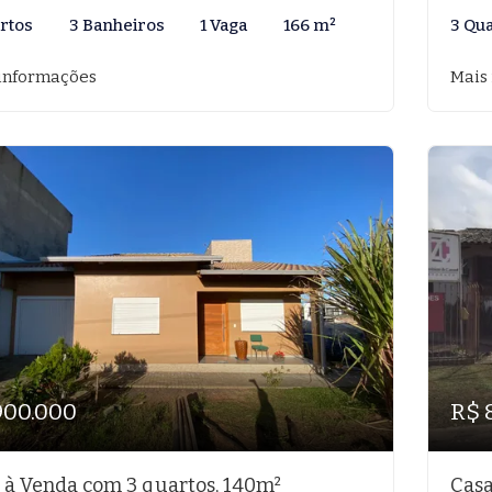
rtos
3 Banheiros
1 Vaga
166 m²
3 Qu
informações
Mais
900.000
R$ 
 à Venda com 3 quartos, 140m²
Casa