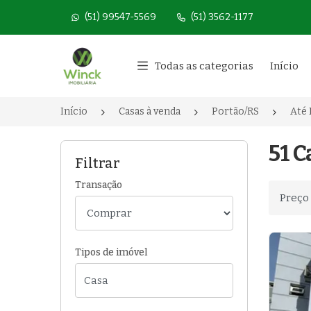
(51) 99547-5569
(51) 3562-1177
Página inicial
Todas as categorias
Início
Início
Casas à venda
Portão/RS
Até 
51 C
Filtrar
Transação
Ordenar
Tipos de imóvel