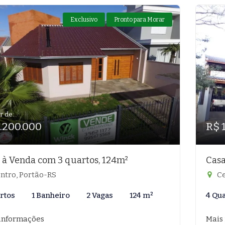
Exclusivo
Pronto para Morar
r de:
1.200.000
R$ 
 à Venda com 3 quartos, 124m²
Casa
ntro, Portão-RS
Ce
rtos
1 Banheiro
2 Vagas
124 m²
4 Qu
informações
Mais