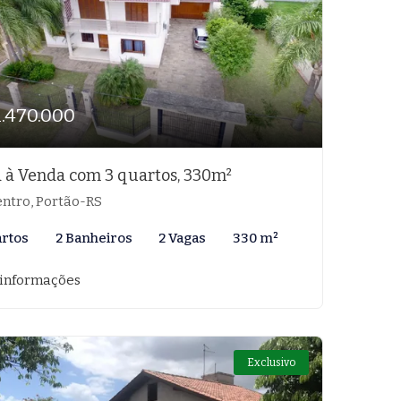
1.470.000
 à Venda com 3 quartos, 330m²
ntro, Portão-RS
artos
2 Banheiros
2 Vagas
330 m²
 informações
Exclusivo