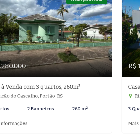
1.280.000
R$ 
 à Venda com 3 quartos, 260m²
Casa
ncão do Cascalho, Portão-RS
Ri
rtos
2 Banheiros
260 m²
3 Qu
informações
Mais