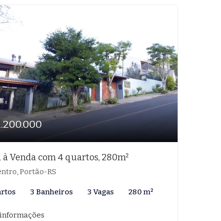
1.200.000
 à Venda com 4 quartos, 280m²
ntro, Portão-RS
artos
3 Banheiros
3 Vagas
280 m²
 informações