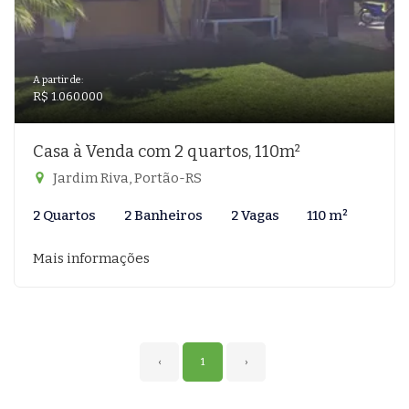
A partir de:
R$ 1.060.000
Casa à Venda com 2 quartos, 110m²
Jardim Riva, Portão-RS
2 Quartos
2 Banheiros
2 Vagas
110 m²
Mais informações
‹
1
›