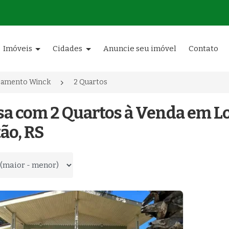
Imóveis
Cidades
Anuncie seu imóvel
Contato
eamento Winck
2 Quartos
asa com 2 Quartos à Venda em 
ão, RS
 por