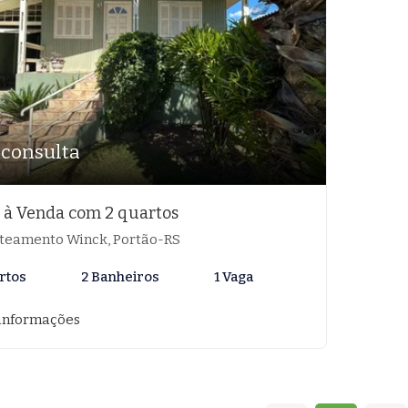
 consulta
 à Venda com 2 quartos
teamento Winck, Portão-RS
rtos
2 Banheiros
1 Vaga
informações