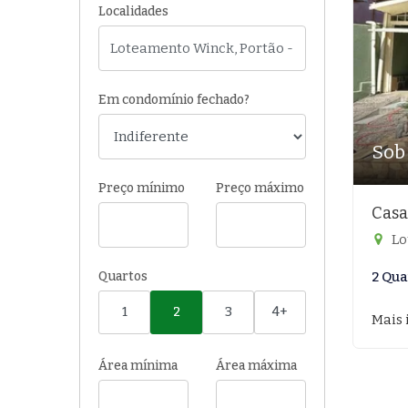
Localidades
Em condomínio fechado?
Sob
Preço mínimo
Preço máximo
Casa
Lo
Quartos
2 Qua
1
2
3
4+
Mais 
Área mínima
Área máxima