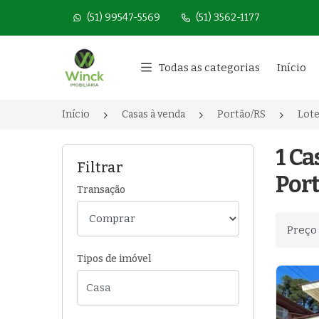
(51) 99547-5569
(51) 3562-1177
Página inicial
Todas as categorias
Início
Início
Casas à venda
Portão/RS
Lot
1 C
Filtrar
Port
Transação
Ordenar
Tipos de imóvel