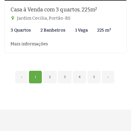
Casa à Venda com 3 quartos, 225m²
Jardim Cecilia, Portão-RS
3 Quartos
2 Banheiros
1 Vaga
225 m²
Mais informações
‹
1
2
3
4
5
›