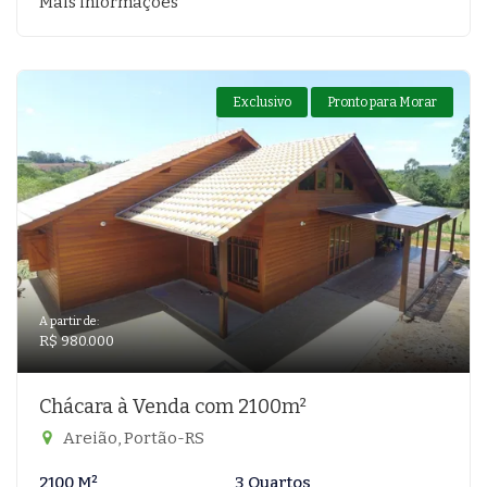
Mais informações
Exclusivo
Pronto para Morar
A partir de:
R$ 980.000
Chácara à Venda com 2100m²
Areião, Portão-RS
2100 M²
3 Quartos