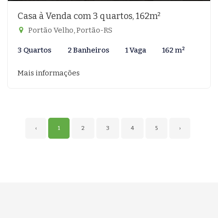
Casa à Venda com 3 quartos, 162m²
Portão Velho, Portão-RS
3 Quartos
2 Banheiros
1 Vaga
162 m²
Mais informações
‹
1
2
3
4
5
›