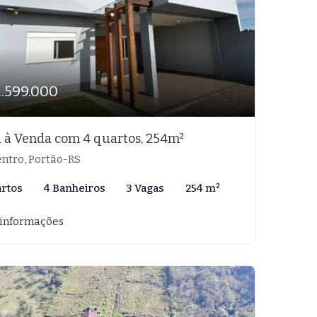
1.599.000
 à Venda com 4 quartos, 254m²
ntro, Portão-RS
artos
4 Banheiros
3 Vagas
254 m²
 informações