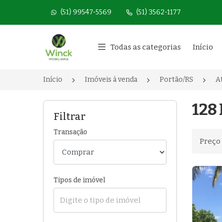
(51) 99547-5569
(51) 3562-1177
Página inicial
Todas as categorias
Início
Início
Imóveis à venda
Portão/RS
A
128 
Filtrar
Transação
Ordenar
Tipos de imóvel