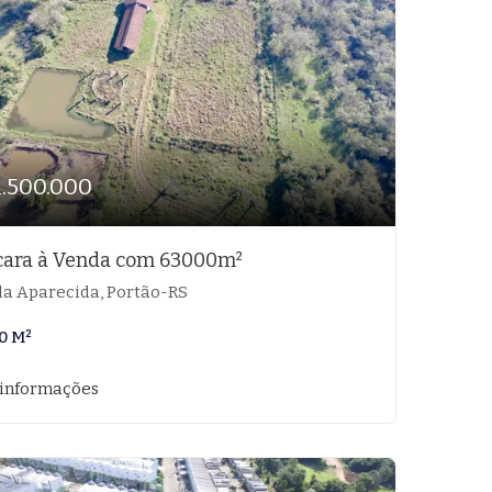
1.500.000
cara à Venda com 63000m²
la Aparecida, Portão-RS
0 M²
 informações