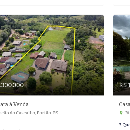
1.300.000
R$ 
ara à Venda
Casa
ncão do Cascalho, Portão-RS
Ri
3 Qu