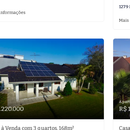
1279
informações
Mais
A part
1.220.000
R$ 
 à Venda com 3 quartos, 168m²
Casa