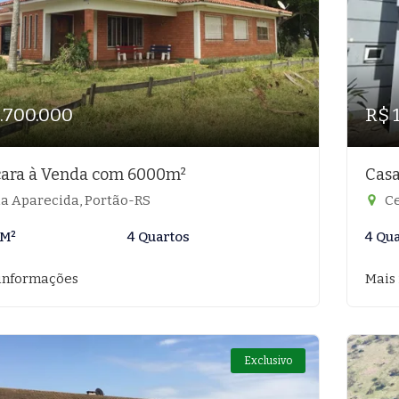
1.700.000
R$ 
ara à Venda com 6000m²
Casa
la Aparecida, Portão-RS
Ce
 M²
4 Quartos
4 Qu
informações
Mais
Exclusivo