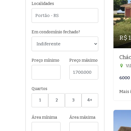
Localidades
Em condomínio fechado?
R$ 
Chác
Preço mínimo
Preço máximo
Vi
6000
Quartos
Mais 
1
2
3
4+
Área mínima
Área máxima