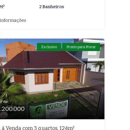
 M²
2 Banheiros
 informações
Exclusivo
Pronto para Morar
ir de:
1.200.000
 à Venda com 3 quartos, 124m²