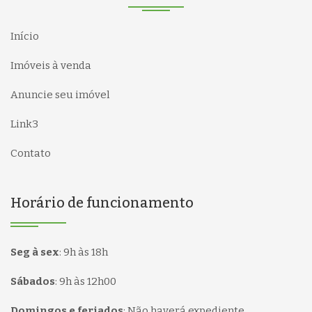
Início
Imóveis à venda
Anuncie seu imóvel
Link3
Contato
Horário de funcionamento
Seg à sex
:
9h às 18h
Sábados
:
9h às 12h00
Domingos e feriados
:
Não haverá expediente