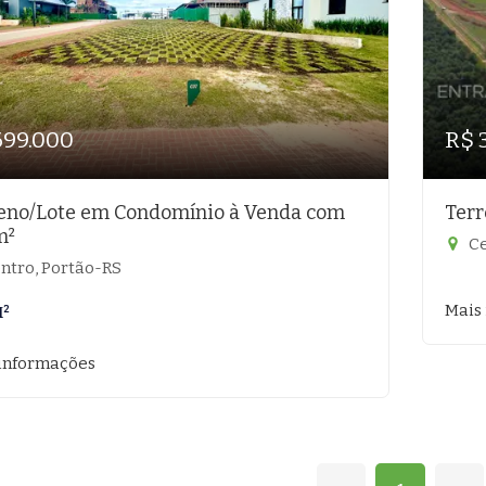
699.000
R$ 
eno/Lote em Condomínio à Venda com
Terr
m²
Ce
ntro, Portão-RS
Mais
M²
informações