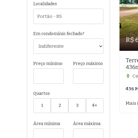
Localidades
Em condomínio fechado?
R$ 
Terr
Preço mínimo
Preço máximo
436
Ce
436 
Quartos
Mais 
1
2
3
4+
Área mínima
Área máxima