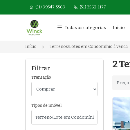
(51) 99547-5569
(51) 3562-1177
Página inicial
Todas as categorias
Início
Início
Terrenos/Lotes em Condomínio à venda
2 T
Filtrar
Transação
Ordenar
Tipos de imóvel