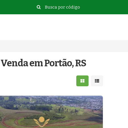
 Venda em Portão, RS
Mostrar resultados e
Mostrar resulta