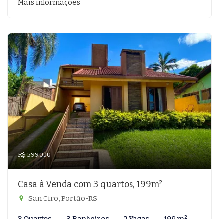
Mais informações
R$ 599.000
Casa à Venda com 3 quartos, 199m²
San Ciro, Portão-RS
3 Quartos
3 Banheiros
2 Vagas
199 m²