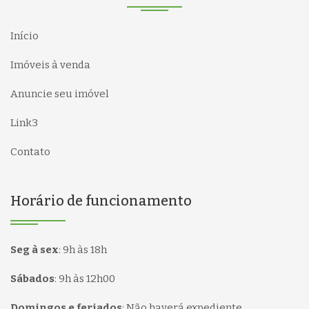
Início
Imóveis à venda
Anuncie seu imóvel
Link3
Contato
Horário de funcionamento
Seg à sex
:
9h às 18h
Sábados
:
9h às 12h00
Domingos e feriados
:
Não haverá expediente